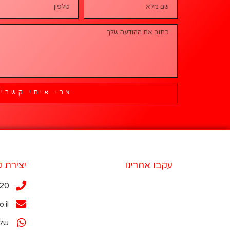
צרי איתי קשר!
עקבו אחרינו
יצירת 
-20
.il
שלי